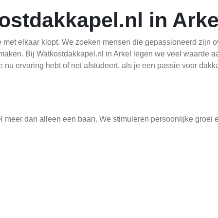
ostdakkapel.nl in Arke
 die met elkaar klopt. We zoeken mensen die gepassioneerd zij
 maken. Bij Watkostdakkapel.nl in Arkel legen we veel waarde 
 nu ervaring hebt of net afstudeert, als je een passie voor dak
l meer dan alleen een baan. We stimuleren persoonlijke groei
s krijgen de kans om te leren, te ontwikkelen en zichzelf te 
 andere voordelen die bijdragen aan een goed evenwicht tussen w
an de realisatie van prachtige dakkapellen voor onze klanten.
en
derscheidt door zijn focus op kwaliteit en service. We zoeken 
lanten. Ons team bestaat uit diverse professionals, elk met h