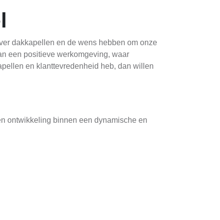
l
n over dakkapellen en de wens hebben om onze
aan een positieve werkomgeving, waar
kapellen en klanttevredenheid heb, dan willen
 en ontwikkeling binnen een dynamische en
ontplooien. Daarnaast bieden we een
erk en privé. Bij ons kun je je talenten volop
medewerkers die deze waarden delen en wensen
un eigen unieke vaardigheden en kennisgebied.