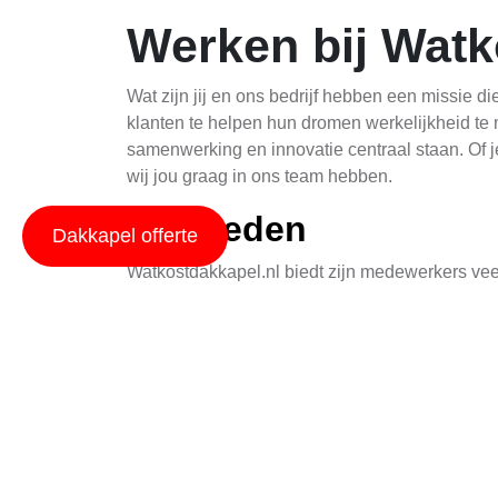
Werken bij Watk
Wat zijn jij en ons bedrijf hebben een missie
klanten te helpen hun dromen werkelijkheid te
samenwerking en innovatie centraal staan. Of je
wij jou graag in ons team hebben.
Wij bieden
Dakkapel offerte
Watkostdakkapel.nl biedt zijn medewerkers vee
ondersteunende werkomgeving. Onze medewerker
competitief salaris, flexibele werkuren en vele
kunnen laten zien en tegelijkertijd bijdragen a
Wat weten we te bied
Watkostdakkapel.nl is een bedrijf dat zich on
om de beste opleveringen te maken voor onze k